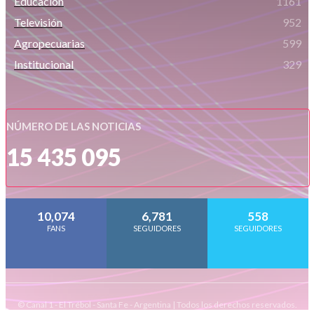
Educación
1161
Televisión
952
Agropecuarias
599
Institucional
329
NÚMERO DE LAS NOTICIAS
15 435 095
10,074
6,781
558
FANS
SEGUIDORES
SEGUIDORES
© Canal 1 - El Trébol - Santa Fe - Argentina | Todos los derechos reservados.