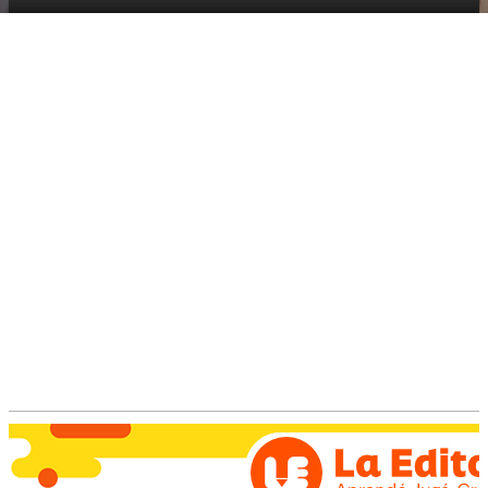
El pasado sábado y domingo, los tenistas de
Trebolense estuvieron compitiendo en la ciudad
de Rosario en el primer torneo abierto Grado 3.
En Damas SUB 12, Juliana Perona llegó a la semifinal. En
Damas SUB 14 Margarita Miño también fue semifinalista.
Este fin de semana Mathias Hiters estará jugando otro
Torneo Abierto en la ciudad de Mr del Plata.