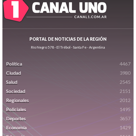
PORTAL DE NOTICIAS DE LA REGIÓN
Río Negro 578 - El Trébol - Santa Fe - Argentina
Política
4467
Ciudad
3980
Salud
2545
Sociedad
2151
Regionales
2012
Policiales
1495
Deportes
3657
Economía
1429