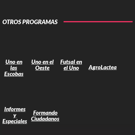
OTROS PROGRAMAS
Uno en
Uno en el
Futsal en
AgroLactea
las
Oeste
el Uno
Escobas
Informes
Formando
y
Ciudadanos
Especiales