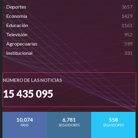
Deportes
3657
Economía
1429
Educación
1161
Televisión
952
Agropecuarias
599
Institucional
331
NÚMERO DE LAS NOTICIAS
15 435 095
10,074
6,781
558
FANS
SEGUIDORES
SEGUIDORES