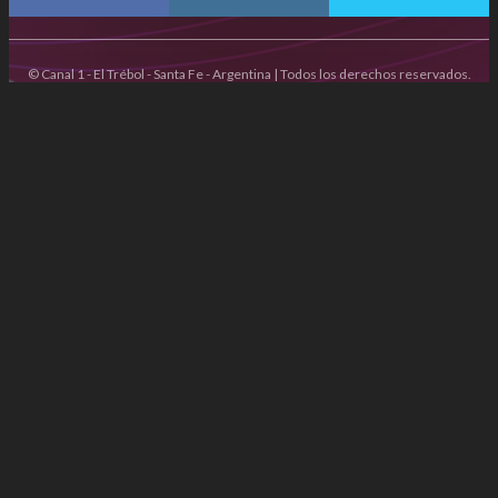
© Canal 1 - El Trébol - Santa Fe - Argentina | Todos los derechos reservados.