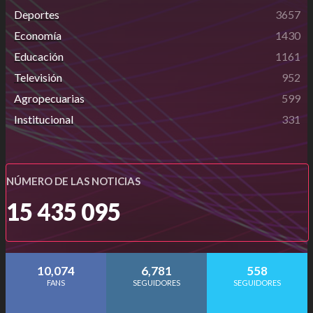
Deportes
3657
Economía
1430
Educación
1161
Televisión
952
Agropecuarias
599
Institucional
331
NÚMERO DE LAS NOTICIAS
15 435 095
10,074
6,781
558
FANS
SEGUIDORES
SEGUIDORES