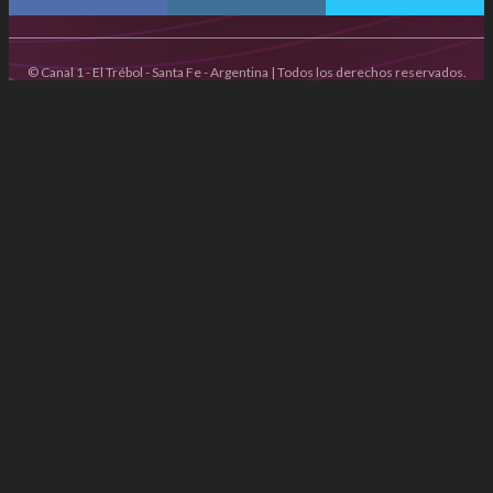
© Canal 1 - El Trébol - Santa Fe - Argentina | Todos los derechos reservados.