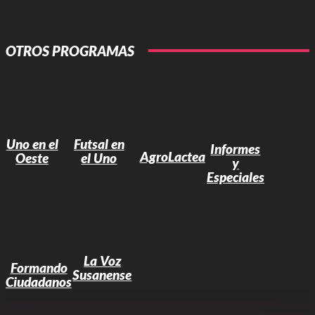
OTROS PROGRAMAS
Uno en el
Futsal en
Informes
AgroLactea
Oeste
el Uno
y
Especiales
La Voz
Formando
Susanense
Ciudadanos