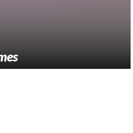
emes
 entre Cañada Rosquín y Pueblo Casas.