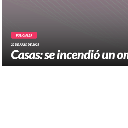
POLICIALES
22 DE JULIO DE 2025
Casas: se incendió un 
Ruta nacional número 34.
Bomberos Voluntarios de Cañada Rosquín sofocaron las
El fuego inició en el motor del micro, las llamas se expandi
La Ruta 34 debió cortanse, y antes de las 20:30 quedó libera