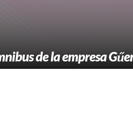
omnibus de la empresa Gű
 llamas de un colectivo de la empresa General Güemes,
eron y las pérdidas fueron totales.
da, indicaron fuentes oficiales.