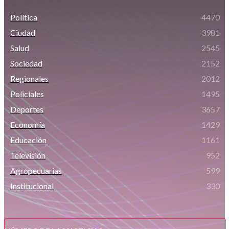
Política
4470
Ciudad
3981
Salud
2545
Sociedad
2152
Regionales
2012
Policiales
1495
Deportes
3657
Economía
1429
Educación
1161
Televisión
952
Agropecuarias
599
Institucional
330