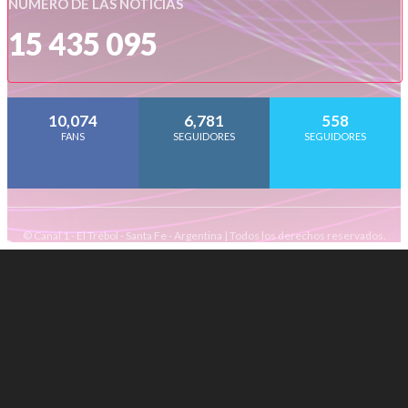
NÚMERO DE LAS NOTICIAS
15 435 095
10,074
6,781
558
FANS
SEGUIDORES
SEGUIDORES
© Canal 1 - El Trébol - Santa Fe - Argentina | Todos los derechos reservados.