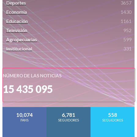
Deportes
3657
Economía
1430
Educación
1161
Televisión
952
Agropecuarias
599
Institucional
331
NÚMERO DE LAS NOTICIAS
15 435 095
10,074
6,781
558
FANS
SEGUIDORES
SEGUIDORES