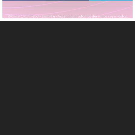
© Canal 1 - El Trébol - Santa Fe - Argentina | Todos los derechos reservados.