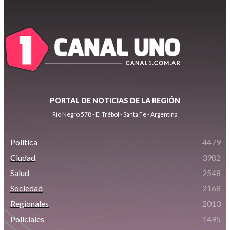
PORTAL DE NOTICIAS DE LA REGIÓN
Río Negro 578 - El Trébol - Santa Fe - Argentina
Política
4479
Ciudad
3982
Salud
2548
Sociedad
2168
Regionales
2013
Policiales
1495