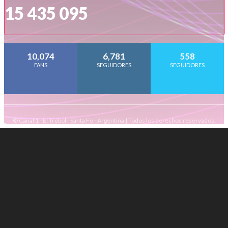
15 435 095
10,074
6,781
558
FANS
SEGUIDORES
SEGUIDORES
© Canal 1 - El Trébol - Santa Fe - Argentina | Todos los derechos reservados.