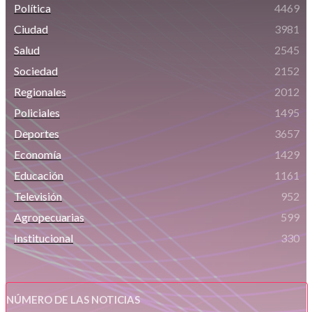
Política
4469
Ciudad
3981
Salud
2545
Sociedad
2152
Regionales
2012
Policiales
1495
Deportes
3657
Economía
1429
Educación
1161
Televisión
952
Agropecuarias
599
Institucional
330
NÚMERO DE LAS NOTICIAS