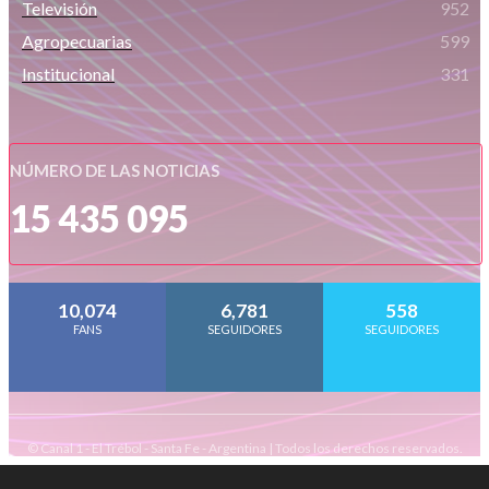
Televisión
952
Agropecuarias
599
Institucional
331
NÚMERO DE LAS NOTICIAS
15 435 095
10,074
6,781
558
FANS
SEGUIDORES
SEGUIDORES
© Canal 1 - El Trébol - Santa Fe - Argentina | Todos los derechos reservados.