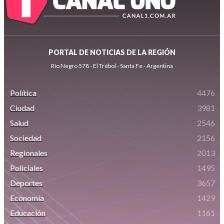
PORTAL DE NOTICIAS DE LA REGIÓN
Río Negro 578 - El Trébol - Santa Fe - Argentina
Política
4476
Ciudad
3981
Salud
2546
Sociedad
2156
Regionales
2013
Policiales
1495
Deportes
3657
Economía
1429
Educación
1161