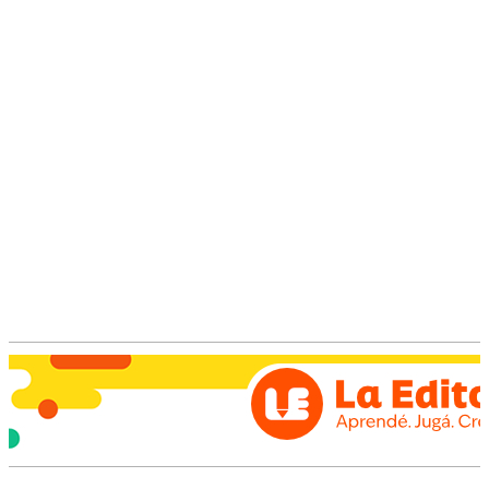
evolución de la demanda interna y el movimiento del tipo
de cambio dentro del esquema de bandas.
Además, el arranque del nuevo año funcionará como una
prueba relevante para la
nueva metodología del
IPC
que implementará el
INDEC
, en un contexto donde el
Gobierno busca sostener la desaceleración inflacionaria
como uno de los ejes centrales de la política económica.
Fuente: Aire de Santa Fe.