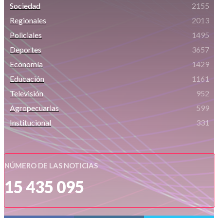
Sociedad
2155
Regionales
2013
Policiales
1495
Deportes
3657
Economía
1429
Educación
1161
Televisión
952
Agropecuarias
599
Institucional
331
NÚMERO DE LAS NOTICIAS
15 435 095