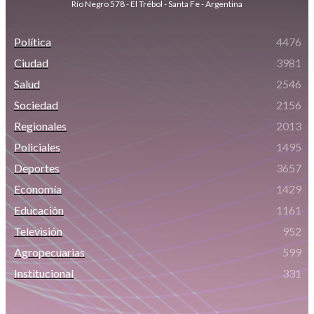
Río Negro 578 - El Trébol - Santa Fe - Argentina
Política
4476
Ciudad
3981
Salud
2546
Sociedad
2156
Regionales
2013
Policiales
1495
Deportes
3657
Economía
1429
Educación
1161
Televisión
952
Agropecuarias
599
Institucional
331