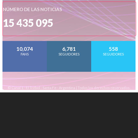
NÚMERO DE LAS NOTICIAS
15 435 095
10,074
6,781
558
FANS
SEGUIDORES
SEGUIDORES
© Canal 1 - El Trébol - Santa Fe - Argentina | Todos los derechos reservados.