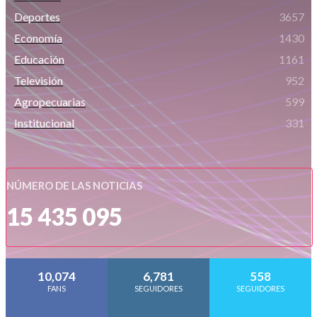
Deportes
3657
Economía
1430
Educación
1161
Televisión
952
Agropecuarias
599
Institucional
331
NÚMERO DE LAS NOTICIAS
15 435 095
10,074
6,781
558
FANS
SEGUIDORES
SEGUIDORES