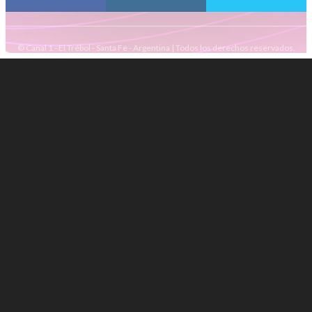
© Canal 1 - El Trébol - Santa Fe - Argentina | Todos los derechos reservados.