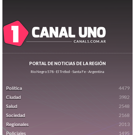
PORTAL DE NOTICIAS DE LA REGIÓN
Río Negro 578 - El Trébol - Santa Fe - Argentina
Política
4479
Ciudad
3982
Salud
2548
Sociedad
2168
Regionales
2013
Policiales
1495