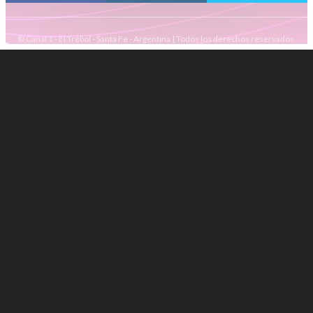
© Canal 1 - El Trébol - Santa Fe - Argentina | Todos los derechos reservados.