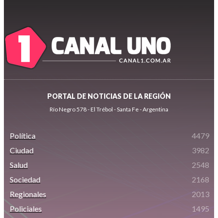
PORTAL DE NOTICIAS DE LA REGIÓN
Río Negro 578 - El Trébol - Santa Fe - Argentina
Política
4479
Ciudad
3982
Salud
2548
Sociedad
2168
Regionales
2013
Policiales
1495