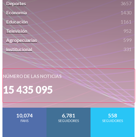
Deportes
3657
Economía
1430
Educación
1161
Televisión
952
Agropecuarias
599
Institucional
331
NÚMERO DE LAS NOTICIAS
15 435 095
10,074
6,781
558
FANS
SEGUIDORES
SEGUIDORES