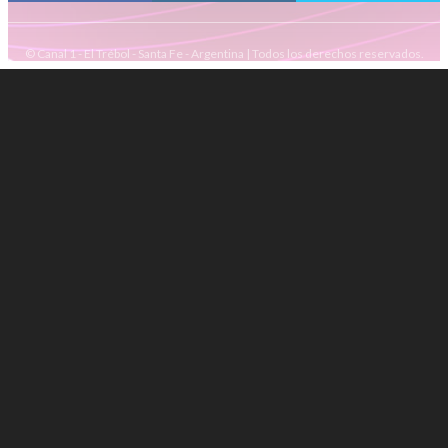
© Canal 1 - El Trébol - Santa Fe - Argentina | Todos los derechos reservados.