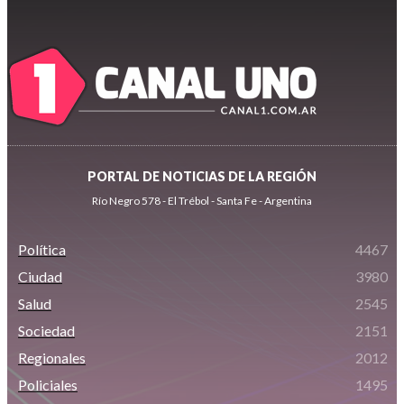
PORTAL DE NOTICIAS DE LA REGIÓN
Río Negro 578 - El Trébol - Santa Fe - Argentina
Política
4467
Ciudad
3980
Salud
2545
Sociedad
2151
Regionales
2012
Policiales
1495