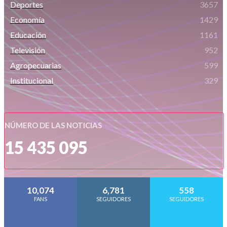
Deportes
3657
Economía
1429
Educación
1161
Televisión
952
Agropecuarias
599
Institucional
329
NÚMERO DE LAS NOTICIAS
15 435 095
10,074
6,781
558
FANS
SEGUIDORES
SEGUIDORES