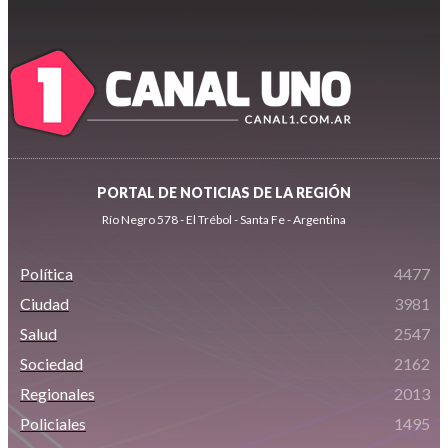
PORTAL DE NOTICIAS DE LA REGIÓN
Río Negro 578 - El Trébol - Santa Fe - Argentina
Política
4477
Ciudad
3981
Salud
2547
Sociedad
2162
Regionales
2013
Policiales
1495