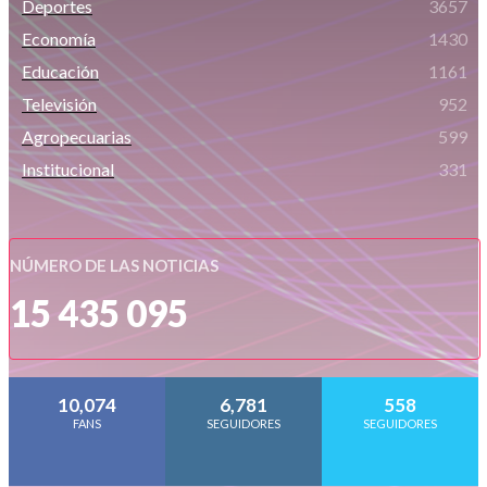
Deportes
3657
Economía
1430
Educación
1161
Televisión
952
Agropecuarias
599
Institucional
331
NÚMERO DE LAS NOTICIAS
15 435 095
10,074
6,781
558
FANS
SEGUIDORES
SEGUIDORES