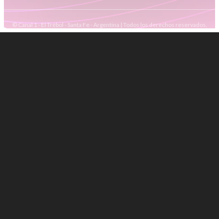
© Canal 1 - El Trébol - Santa Fe - Argentina | Todos los derechos reservados.