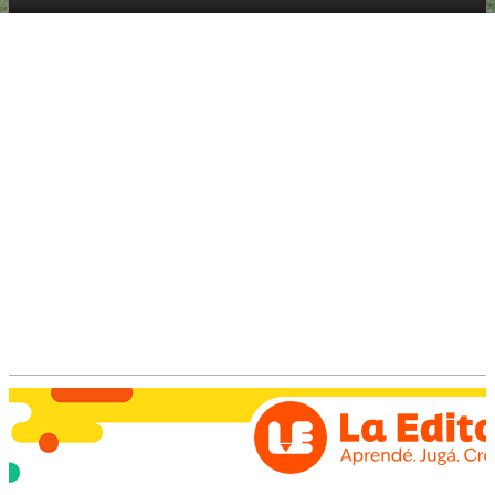
Por la 7ª fecha del Torneo Clausura, el equipo
Senior de Club Atlético El Expreso visitó a Unión
de Sastre y obtuvo un empate 2 a 2.
Los dos goles del Verde fueron anotados por
Jorge
Salteño
, en un partido que reflejó el esfuerzo y
compromiso del equipo a lo largo del certamen.