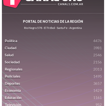
PORTAL DE NOTICIAS DE LA REGIÓN
Río Negro 578 - El Trébol - Santa Fe - Argentina
Política
4476
Ciudad
3981
Salud
2546
Sociedad
2156
Regionales
2013
Policiales
1495
Deportes
3657
Economía
1429
Educación
1161
Televisión
952