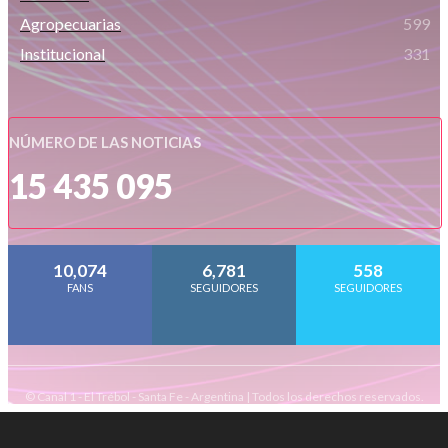
Agropecuarias
599
Institucional
331
NÚMERO DE LAS NOTICIAS
15 435 095
10,074
6,781
558
FANS
SEGUIDORES
SEGUIDORES
© Canal 1 - El Trébol - Santa Fe - Argentina | Todos los derechos reservados.