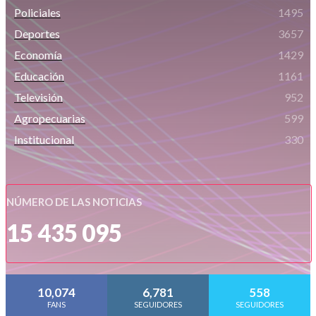
Policiales
1495
Deportes
3657
Economía
1429
Educación
1161
Televisión
952
Agropecuarias
599
Institucional
330
NÚMERO DE LAS NOTICIAS
15 435 095
10,074
6,781
558
FANS
SEGUIDORES
SEGUIDORES