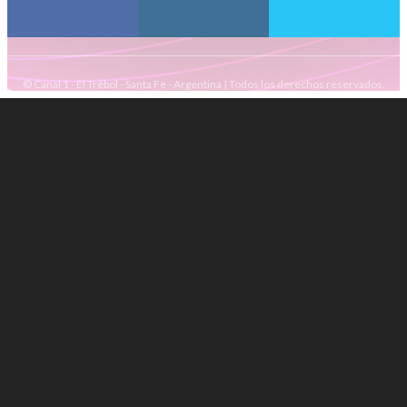
© Canal 1 - El Trébol - Santa Fe - Argentina | Todos los derechos reservados.