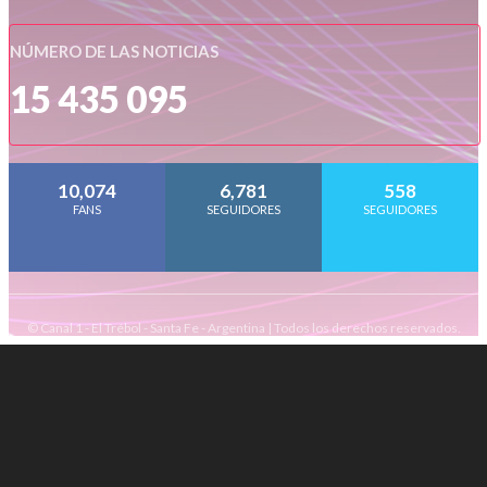
NÚMERO DE LAS NOTICIAS
15 435 095
10,074
6,781
558
FANS
SEGUIDORES
SEGUIDORES
© Canal 1 - El Trébol - Santa Fe - Argentina | Todos los derechos reservados.