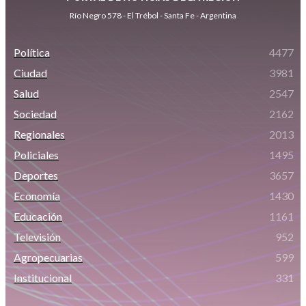
Río Negro 578 - El Trébol - Santa Fe - Argentina
Política
4477
Ciudad
3981
Salud
2547
Sociedad
2162
Regionales
2013
Policiales
1495
Deportes
3657
Economía
1430
Educación
1161
Televisión
952
Agropecuarias
599
Institucional
331