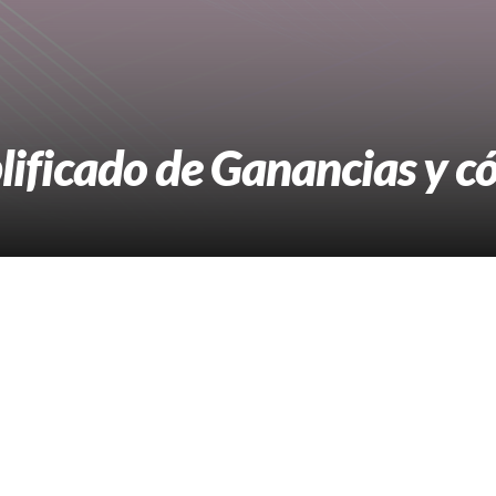
lificado de Ganancias y c
 pagan el Impuesto a las Ganancias. Permite realizar una de
yentes
itó la
adhesión al Régimen Simplificado de Ganancias,
u
rederos residentes en el país que tributan el Impuesto a la