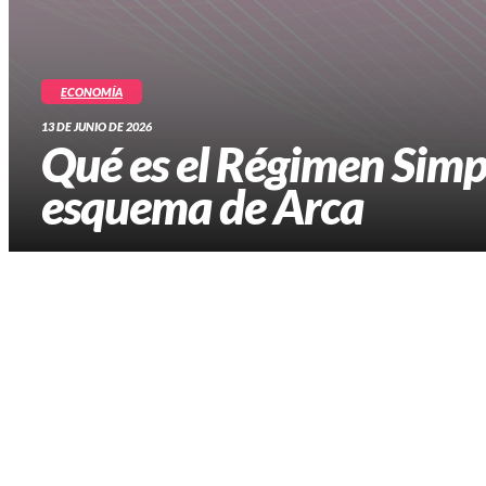
ECONOMÍA
13 DE JUNIO DE 2026
Qué es el Régimen Simp
esquema de Arca
La modalidad es voluntaria y está destinada a personas que
apunta a reducir la carga administrativa para los contribu
La Agencia de Recaudación y Control Aduanero (Arca) habil
herencias que todavía no fueron distribuidas entre sus he
Argentina.